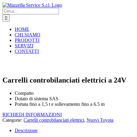
Salta
al
Cerca
contenuto
per:
HOME
CHI SIAMO
PRODOTTI
SERVIZI
CONTATTI
Carrelli controbilanciati elettrici a 24V
Compatto
Dotato di sistema SAS
Portata fino a 1,5 t e sollevamento fino a 6.5 m
RICHIEDI INFORMAZIONI
Categorie:
Carrelli controbilanciati elettrici
,
Nuovi Toyota
Descrizione