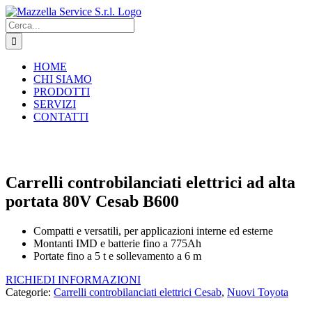
Salta
al
Cerca
contenuto
per:
HOME
CHI SIAMO
PRODOTTI
SERVIZI
CONTATTI
Carrelli controbilanciati elettrici ad alta
portata 80V Cesab B600
Compatti e versatili, per applicazioni interne ed esterne
Montanti IMD e batterie fino a 775Ah
Portate fino a 5 t e sollevamento a 6 m
RICHIEDI INFORMAZIONI
Categorie:
Carrelli controbilanciati elettrici Cesab
,
Nuovi Toyota