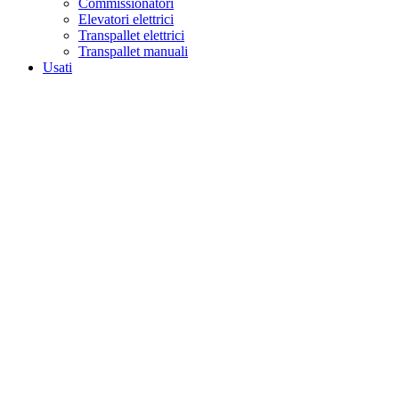
Commissionatori
Elevatori elettrici
Transpallet elettrici
Transpallet manuali
Usati