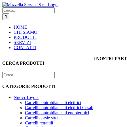
Salta
al
Cerca
contenuto
per:
HOME
CHI SIAMO
PRODOTTI
SERVIZI
CONTATTI
I NOSTRI PAR
CERCA PRODOTTI
CATEGORIE PRODOTTI
Nuovi Toyota
Carrelli controbilanciati elettrici
Carrelli controbilanciati elettrici Cesab
Carrelli controbilanciati endotermici
Carrelli corsie strette
Carrelli retrattili