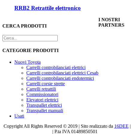
RRB2 Retrattile elettronico
I NOSTRI
PARTNERS
CERCA PRODOTTI
CATEGORIE PRODOTTI
Nuovi Toyota
Carrelli controbilanciati elettrici
Carrelli controbilanciati elettrici Cesab
Carrelli controbilanciati endotermici
Carrelli corsie strette
Carrelli retrattili
Commissionatori
Elevatori elettrici
Transpallet elettrici
Transpallet manuali
Usati
Copyright All Rights Reserved © 2019 | Sito realizzato da
16DEE
|
Privacy
| P.ta IVA 01489850501