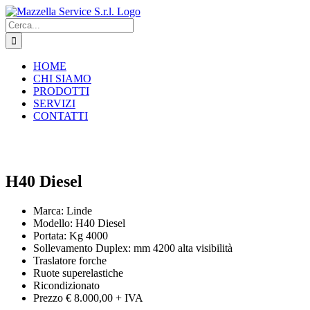
Salta
al
Cerca
contenuto
per:
HOME
CHI SIAMO
PRODOTTI
SERVIZI
CONTATTI
H40 Diesel
Marca: Linde
Modello: H40 Diesel
Portata: Kg 4000
Sollevamento Duplex: mm 4200 alta visibilità
Traslatore forche
Ruote superelastiche
Ricondizionato
Prezzo € 8.000,00 + IVA