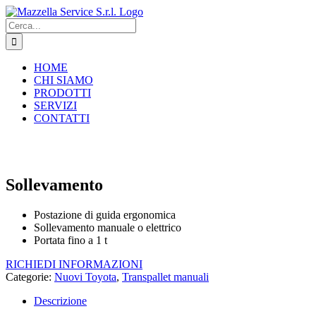
Salta
al
Cerca
contenuto
per:
HOME
CHI SIAMO
PRODOTTI
SERVIZI
CONTATTI
Sollevamento
Postazione di guida ergonomica
Sollevamento manuale o elettrico
Portata fino a 1 t
RICHIEDI INFORMAZIONI
Categorie:
Nuovi Toyota
,
Transpallet manuali
Descrizione